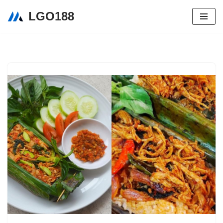
LGO188
Skip
to
content